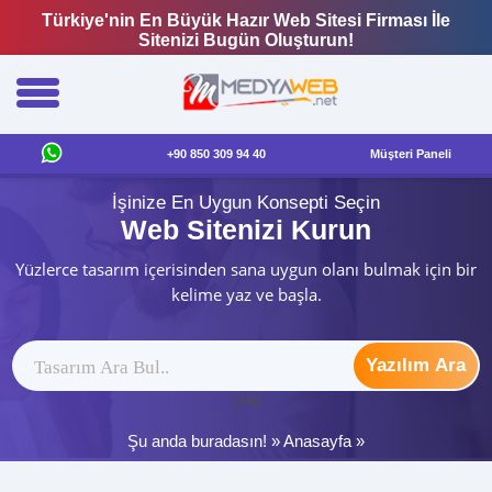
Türkiye'nin En Büyük Hazır Web Sitesi Firması İle
Sitenizi Bugün Oluşturun!
+90 850 309 94 40
Müşteri Paneli
İşinize En Uygun Konsepti Seçin
Web Sitenizi Kurun
Yüzlerce tasarım içerisinden sana uygun olanı bulmak için bir
kelime yaz ve başla.
Yazılım Ara
ytag
Şu anda buradasın! »
Anasayfa
»