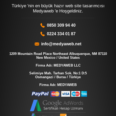
Türkiye 'nin en büyük hazır web site tasarımcısı
Medyaweb 'e Hoşgeldiniz.
0850 309 94 40
0224 334 01 87
info@medyaweb.net
1209 Mountain Road Place Northeast Albuquerque, NM 87110
New Mexico / United States
Firma Adı: MEDYAWEB LLC
Selimiye Mah. Tarhan Sok. No:1 D:5
Osmangazi / Bursa / Türkiye
Firma Adı: MEDYAWEB