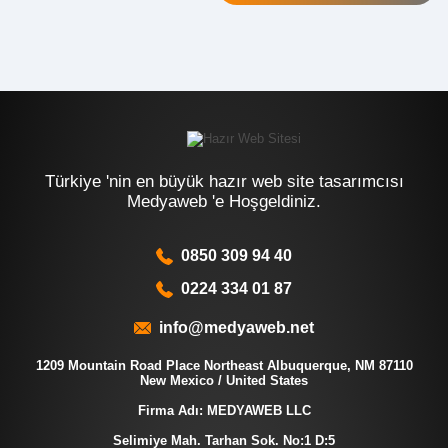
Türkiye 'nin en büyük hazır web site tasarımcısı
Medyaweb 'e Hoşgeldiniz.
0850 309 94 40
0224 334 01 87
info@medyaweb.net
1209 Mountain Road Place Northeast Albuquerque, NM 87110
New Mexico / United States
Firma Adı: MEDYAWEB LLC
Selimiye Mah. Tarhan Sok. No:1 D:5