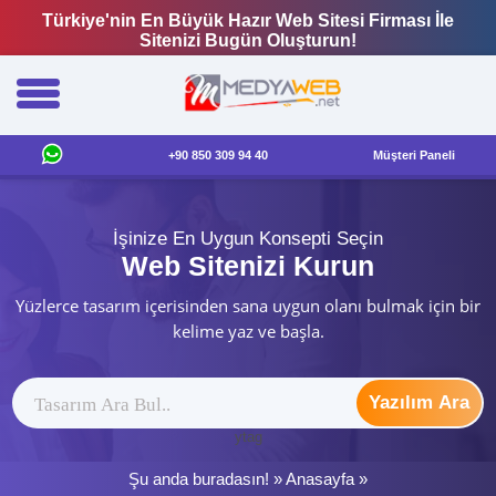
Türkiye'nin En Büyük Hazır Web Sitesi Firması İle
Sitenizi Bugün Oluşturun!
+90 850 309 94 40
Müşteri Paneli
İşinize En Uygun Konsepti Seçin
Web Sitenizi Kurun
Yüzlerce tasarım içerisinden sana uygun olanı bulmak için bir
kelime yaz ve başla.
Yazılım Ara
ytag
Şu anda buradasın! »
Anasayfa
»