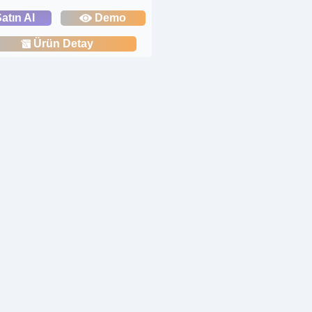
atın Al
Demo
Ürün Detay