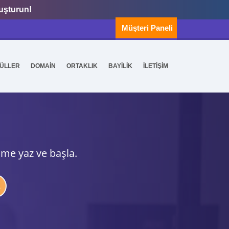
luşturun!
Müşteri Paneli
ÜLLER
DOMAİN
ORTAKLIK
BAYİLİK
İLETİŞİM
ime yaz ve başla.