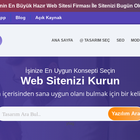
nin En Büyük Hazır Web Sitesi Firması İle Sitenizi Bugün O
app
Blog
Açık Kaynak
ANA SAYFA
@ TASARIM SEÇ
SEO
MOD
0
İşinize En Uygun Konsepti Seçin
Web Sitenizi Kurun
 içerisinden sana uygun olanı bulmak için bir kel
Yazılım Ara
ytag