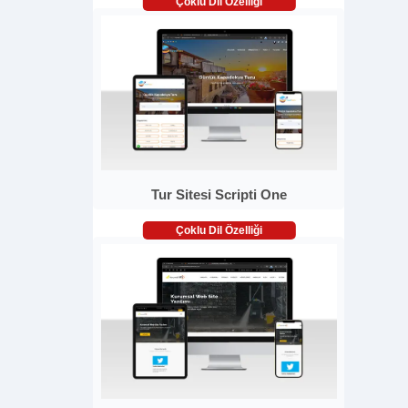
Çoklu Dil Özelliği
Tur Sitesi Scripti One
Çoklu Dil Özelliği