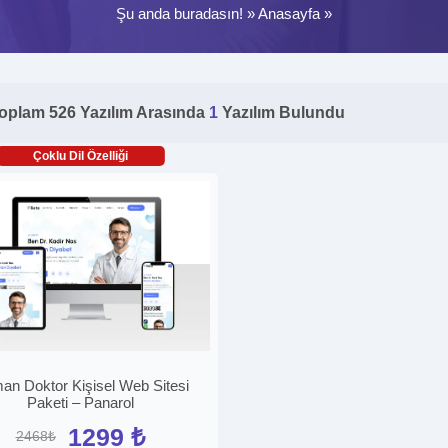
Şu anda buradasın! »
Anasayfa
»
oplam 526 Yazılım Arasında
1
Yazılım Bulundu
Çoklu Dil Özelliği
n Doktor Kişisel Web Sitesi
Paketi – Panarol
1299 ₺
2468₺