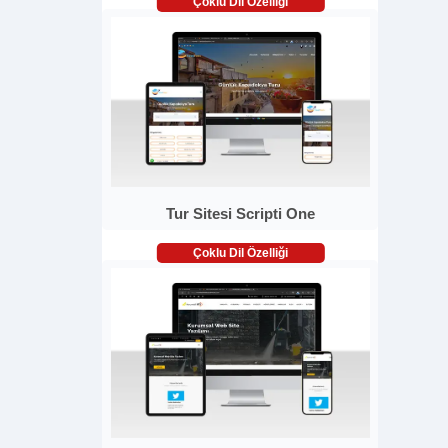
Çoklu Dil Özelliği
Tur Sitesi Scripti One
Çoklu Dil Özelliği