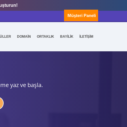
luşturun!
Müşteri Paneli
ÜLLER
DOMAİN
ORTAKLIK
BAYİLİK
İLETİŞİM
ime yaz ve başla.