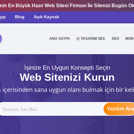
nin En Büyük Hazır Web Sitesi Firması İle Sitenizi Bugün O
app
Blog
Açık Kaynak
ANA SAYFA
@ TASARIM SEÇ
SEO
MOD
0
İşinize En Uygun Konsepti Seçin
Web Sitenizi Kurun
 içerisinden sana uygun olanı bulmak için bir kel
Yazılım Ara
ytag