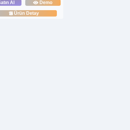
atın Al
Demo
Ürün Detay