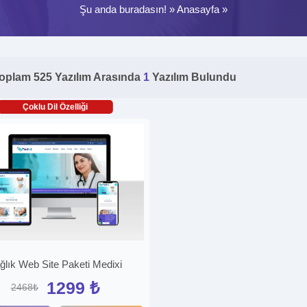
Şu anda buradasın! »
Anasayfa
»
oplam 525 Yazılım Arasında
1
Yazılım Bulundu
Çoklu Dil Özelliği
ğlık Web Site Paketi Medixi
1299 ₺
2468₺