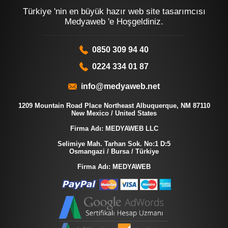
Türkiye 'nin en büyük hazır web site tasarımcısı
Medyaweb 'e Hoşgeldiniz.
0850 309 94 40
0224 334 01 87
info@medyaweb.net
1209 Mountain Road Place Northeast Albuquerque, NM 87110
New Mexico / United States
Firma Adı: MEDYAWEB LLC
Selimiye Mah. Tarhan Sok. No:1 D:5
Osmangazi / Bursa / Türkiye
Firma Adı: MEDYAWEB