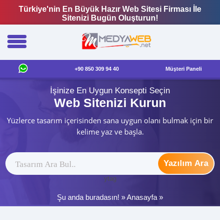
Türkiye'nin En Büyük Hazır Web Sitesi Firması İle
Sitenizi Bugün Oluşturun!
+90 850 309 94 40
Müşteri Paneli
İşinize En Uygun Konsepti Seçin
Web Sitenizi Kurun
Yüzlerce tasarım içerisinden sana uygun olanı bulmak için bir
kelime yaz ve başla.
Yazılım Ara
ytag
Şu anda buradasın! »
Anasayfa
»