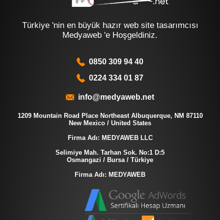
Türkiye 'nin en büyük hazır web site tasarımcısı
Medyaweb 'e Hoşgeldiniz.
0850 309 94 40
0224 334 01 87
info@medyaweb.net
1209 Mountain Road Place Northeast Albuquerque, NM 87110
New Mexico / United States
Firma Adı: MEDYAWEB LLC
Selimiye Mah. Tarhan Sok. No:1 D:5
Osmangazi / Bursa / Türkiye
Firma Adı: MEDYAWEB