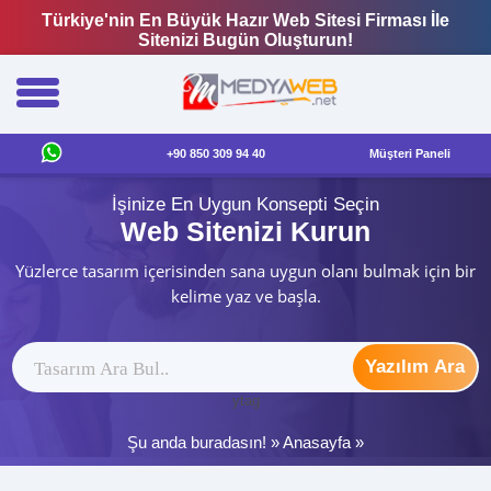
Türkiye'nin En Büyük Hazır Web Sitesi Firması İle
Sitenizi Bugün Oluşturun!
+90 850 309 94 40
Müşteri Paneli
İşinize En Uygun Konsepti Seçin
Web Sitenizi Kurun
Yüzlerce tasarım içerisinden sana uygun olanı bulmak için bir
kelime yaz ve başla.
Yazılım Ara
ytag
Şu anda buradasın! »
Anasayfa
»