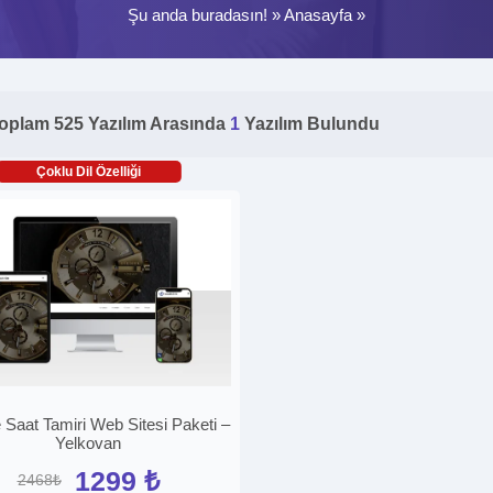
Şu anda buradasın! »
Anasayfa
»
oplam 525 Yazılım Arasında
1
Yazılım Bulundu
Çoklu Dil Özelliği
 Saat Tamiri Web Sitesi Paketi –
Yelkovan
1299 ₺
2468₺