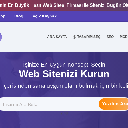
nin En Büyük Hazır Web Sitesi Firması İle Sitenizi Bugün O
app
Blog
Açık Kaynak
ANA SAYFA
@ TASARIM SEÇ
SEO
MOD
0
İşinize En Uygun Konsepti Seçin
Web Sitenizi Kurun
 içerisinden sana uygun olanı bulmak için bir kel
Yazılım Ara
ytag