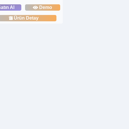
atın Al
Demo
Ürün Detay