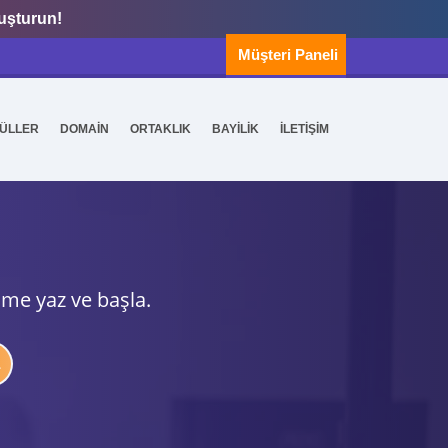
luşturun!
Müşteri Paneli
ÜLLER
DOMAİN
ORTAKLIK
BAYİLİK
İLETİŞİM
ime yaz ve başla.