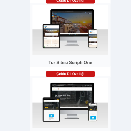
Çoklu Dil Özelliği
Tur Sitesi Scripti One
Çoklu Dil Özelliği