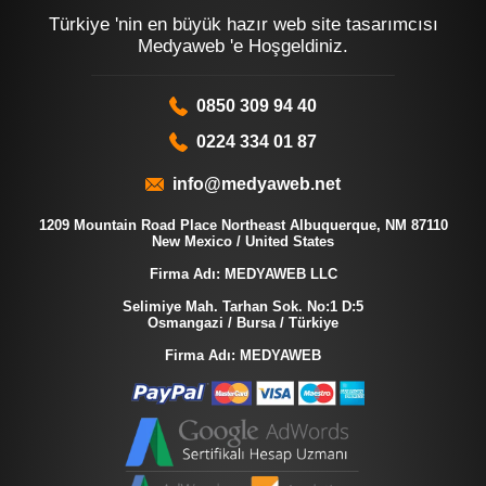
Türkiye 'nin en büyük hazır web site tasarımcısı
Medyaweb 'e Hoşgeldiniz.
0850 309 94 40
0224 334 01 87
info@medyaweb.net
1209 Mountain Road Place Northeast Albuquerque, NM 87110
New Mexico / United States
Firma Adı: MEDYAWEB LLC
Selimiye Mah. Tarhan Sok. No:1 D:5
Osmangazi / Bursa / Türkiye
Firma Adı: MEDYAWEB