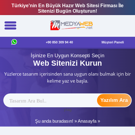
Türkiye'nin En Büyük Hazır Web Sitesi Firması İle
Sitenizi Bugün Oluşturun!
+90 850 309 94 40
Müşteri Paneli
İşinize En Uygun Konsepti Seçin
Web Sitenizi Kurun
Yüzlerce tasarım içerisinden sana uygun olanı bulmak için bir
kelime yaz ve başla.
Yazılım Ara
ytag
Şu anda buradasın! »
Anasayfa
»