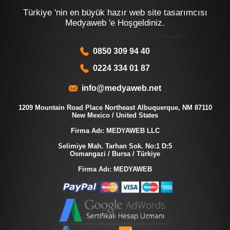
Türkiye 'nin en büyük hazır web site tasarımcısı
Medyaweb 'e Hoşgeldiniz.
0850 309 94 40
0224 334 01 87
info@medyaweb.net
1209 Mountain Road Place Northeast Albuquerque, NM 87110
New Mexico / United States
Firma Adı: MEDYAWEB LLC
Selimiye Mah. Tarhan Sok. No:1 D:5
Osmangazi / Bursa / Türkiye
Firma Adı: MEDYAWEB