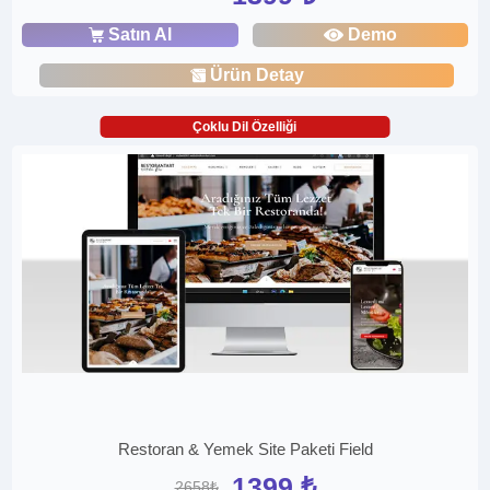
Satın Al
Demo
Ürün Detay
Çoklu Dil Özelliği
Restoran & Yemek Site Paketi Field
1399 ₺
2658₺