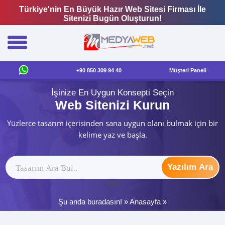
Türkiye'nin En Büyük Hazır Web Sitesi Firması İle
Sitenizi Bugün Oluşturun!
+90 850 309 94 40
Müşteri Paneli
İşinize En Uygun Konsepti Seçin
Web Sitenizi Kurun
Yüzlerce tasarım içerisinden sana uygun olanı bulmak için bir
kelime yaz ve başla.
Yazılım Ara
ytag
Şu anda buradasın! »
Anasayfa
»