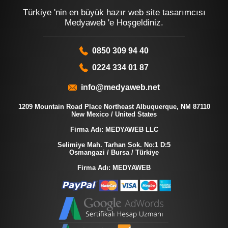
Türkiye 'nin en büyük hazır web site tasarımcısı
Medyaweb 'e Hoşgeldiniz.
0850 309 94 40
0224 334 01 87
info@medyaweb.net
1209 Mountain Road Place Northeast Albuquerque, NM 87110
New Mexico / United States
Firma Adı: MEDYAWEB LLC
Selimiye Mah. Tarhan Sok. No:1 D:5
Osmangazi / Bursa / Türkiye
Firma Adı: MEDYAWEB