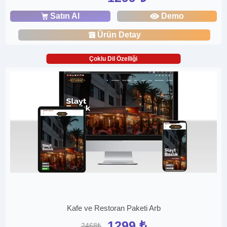
Satın Al
Demo
Ürün Detay
Çoklu Dil Özelliği
Kafe ve Restoran Paketi Arb
1299 ₺
2468₺