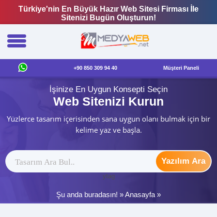
Türkiye'nin En Büyük Hazır Web Sitesi Firması İle
Sitenizi Bugün Oluşturun!
+90 850 309 94 40
Müşteri Paneli
İşinize En Uygun Konsepti Seçin
Web Sitenizi Kurun
Yüzlerce tasarım içerisinden sana uygun olanı bulmak için bir
kelime yaz ve başla.
Yazılım Ara
ytag
Şu anda buradasın! »
Anasayfa
»