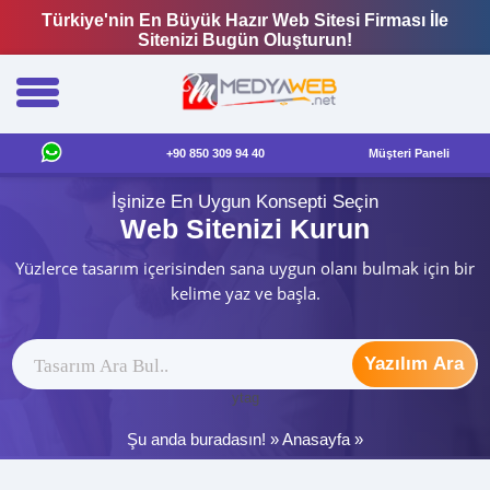
Türkiye'nin En Büyük Hazır Web Sitesi Firması İle
Sitenizi Bugün Oluşturun!
+90 850 309 94 40
Müşteri Paneli
İşinize En Uygun Konsepti Seçin
Web Sitenizi Kurun
Yüzlerce tasarım içerisinden sana uygun olanı bulmak için bir
kelime yaz ve başla.
Yazılım Ara
ytag
Şu anda buradasın! »
Anasayfa
»