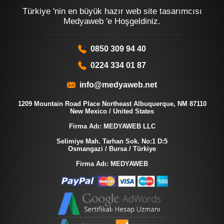
Türkiye 'nin en büyük hazır web site tasarımcısı
Medyaweb 'e Hoşgeldiniz.
0850 309 94 40
0224 334 01 87
info@medyaweb.net
1209 Mountain Road Place Northeast Albuquerque, NM 87110
New Mexico / United States
Firma Adı: MEDYAWEB LLC
Selimiye Mah. Tarhan Sok. No:1 D:5
Osmangazi / Bursa / Türkiye
Firma Adı: MEDYAWEB