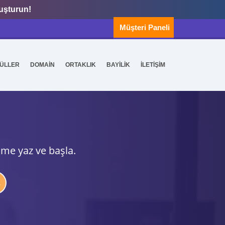
luşturun!
Müşteri Paneli
ÜLLER
DOMAİN
ORTAKLIK
BAYİLİK
İLETİŞİM
ime yaz ve başla.