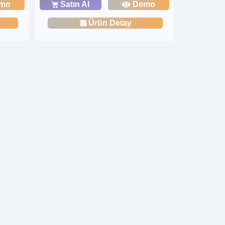
mo
Satın Al
Demo
Ürün Detay