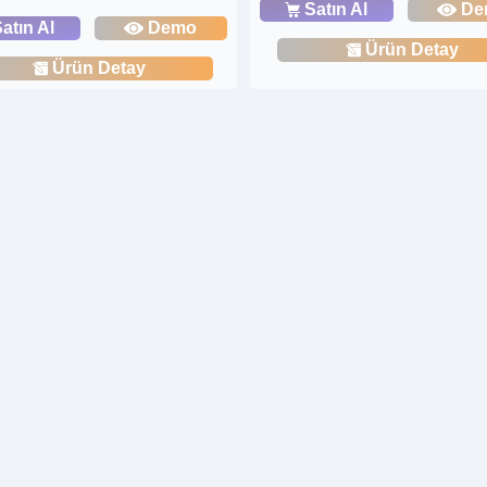
Satın Al
De
atın Al
Demo
Ürün Detay
Ürün Detay