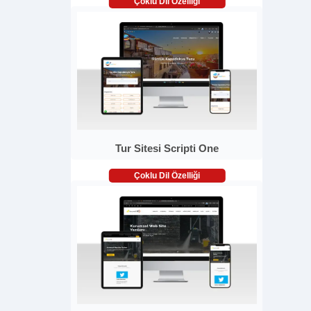
Çoklu Dil Özelliği
Tur Sitesi Scripti One
Çoklu Dil Özelliği