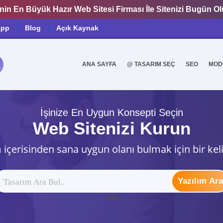
nin En Büyük Hazır Web Sitesi Firması İle Sitenizi Bugün O
app
Blog
Açık Kaynak
ANA SAYFA
@ TASARIM SEÇ
SEO
MOD
0
İşinize En Uygun Konsepti Seçin
Web Sitenizi Kurun
 içerisinden sana uygun olanı bulmak için bir kel
Yazılım Ara
ytag