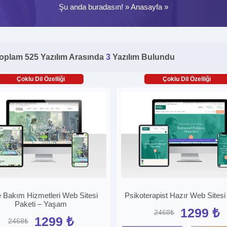
Şu anda buradasın! »
Anasayfa
»
oplam 525 Yazılım Arasında
3
Yazılım Bulundu
Çoklu Dil Özelliği
Çoklu Dil Özelliği
 Bakım Hizmetleri Web Sitesi
Psikoterapist Hazır Web Sitesi
Paketi – Yaşam
1299 ₺
2468₺
1299 ₺
2468₺