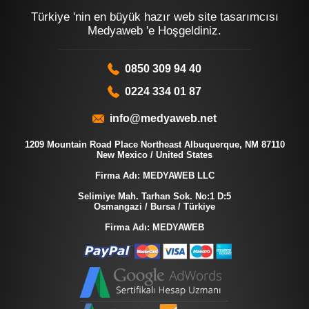
Türkiye 'nin en büyük hazır web site tasarımcısı
Medyaweb 'e Hoşgeldiniz.
0850 309 94 40
0224 334 01 87
info@medyaweb.net
1209 Mountain Road Place Northeast Albuquerque, NM 87110
New Mexico / United States
Firma Adı: MEDYAWEB LLC
Selimiye Mah. Tarhan Sok. No:1 D:5
Osmangazi / Bursa / Türkiye
Firma Adı: MEDYAWEB