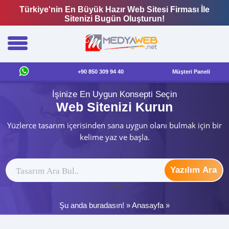
Türkiye'nin En Büyük Hazır Web Sitesi Firması İle
Sitenizi Bugün Oluşturun!
+90 850 309 94 40
Müşteri Paneli
İşinize En Uygun Konsepti Seçin
Web Sitenizi Kurun
Yüzlerce tasarım içerisinden sana uygun olanı bulmak için bir
kelime yaz ve başla.
Yazılım Ara
ytag
Şu anda buradasın! »
Anasayfa
»