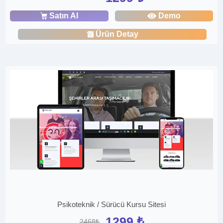
Satın Al
Demo
Ürün Detay
Psikoteknik / Sürücü Kursu Sitesi
1299 ₺
2468₺