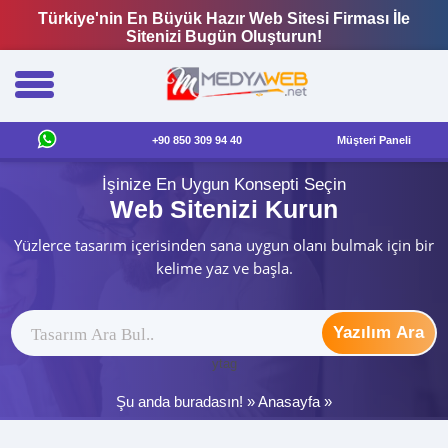
Türkiye'nin En Büyük Hazır Web Sitesi Firması İle
Sitenizi Bugün Oluşturun!
+90 850 309 94 40
Müşteri Paneli
İşinize En Uygun Konsepti Seçin
Web Sitenizi Kurun
Yüzlerce tasarım içerisinden sana uygun olanı bulmak için bir
kelime yaz ve başla.
Yazılım Ara
ytag
Şu anda buradasın! »
Anasayfa
»