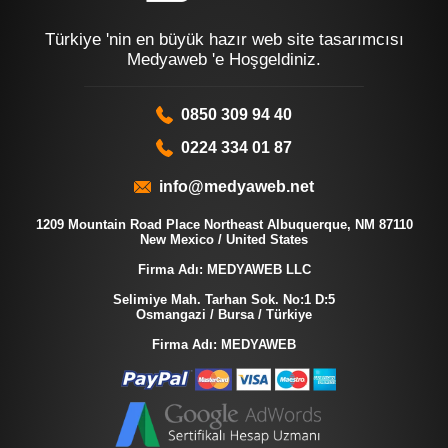
Türkiye 'nin en büyük hazır web site tasarımcısı
Medyaweb 'e Hoşgeldiniz.
0850 309 94 40
0224 334 01 87
info@medyaweb.net
1209 Mountain Road Place Northeast Albuquerque, NM 87110
New Mexico / United States
Firma Adı: MEDYAWEB LLC
Selimiye Mah. Tarhan Sok. No:1 D:5
Osmangazi / Bursa / Türkiye
Firma Adı: MEDYAWEB