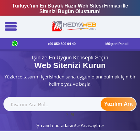
Türkiye'nin En Büyük Hazır Web Sitesi Firması İle
Sitenizi Bugün Oluşturun!
+90 850 309 94 40
Müşteri Paneli
İşinize En Uygun Konsepti Seçin
Web Sitenizi Kurun
Yüzlerce tasarım içerisinden sana uygun olanı bulmak için bir
kelime yaz ve başla.
Yazılım Ara
ytag
Şu anda buradasın! »
Anasayfa
»