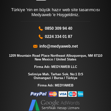
Türkiye 'nin en büyük hazır web site tasarımcısı
Medyaweb 'e Hoşgeldiniz.
0850 309 94 40
0224 334 01 87
info@medyaweb.net
1209 Mountain Road Place Northeast Albuquerque, NM 87110
New Mexico / United States
Firma Adı: MEDYAWEB LLC
Selimiye Mah. Tarhan Sok. No:1 D:5
Osmangazi / Bursa / Türkiye
Firma Adı: MEDYAWEB