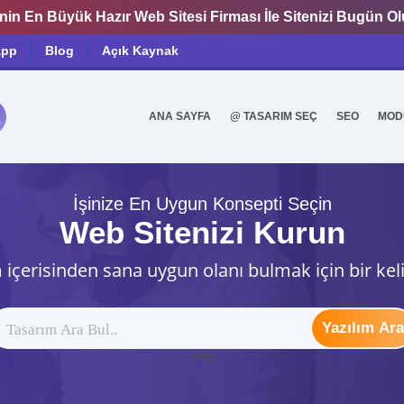
nin En Büyük Hazır Web Sitesi Firması İle Sitenizi Bugün O
app
Blog
Açık Kaynak
ANA SAYFA
@ TASARIM SEÇ
SEO
MOD
0
İşinize En Uygun Konsepti Seçin
Web Sitenizi Kurun
 içerisinden sana uygun olanı bulmak için bir kel
Yazılım Ara
ytag