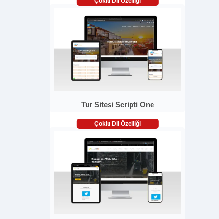
Çoklu Dil Özelliği
Tur Sitesi Scripti One
Çoklu Dil Özelliği