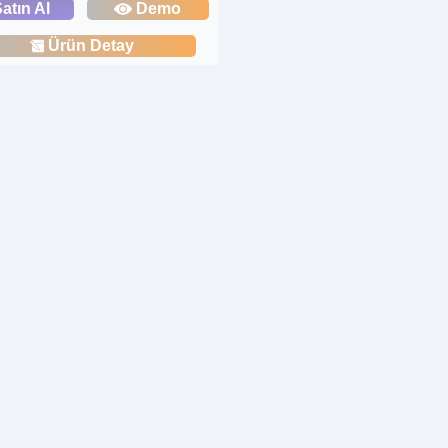
atın Al
Demo
Ürün Detay