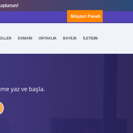
luşturun!
Müşteri Paneli
ÜLLER
DOMAİN
ORTAKLIK
BAYİLİK
İLETİŞİM
ime yaz ve başla.