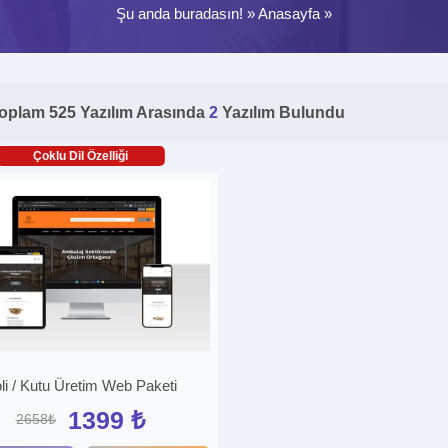
Şu anda buradasın! »
Anasayfa
»
oplam 525 Yazılım Arasında
2
Yazılım Bulundu
Çoklu Dil Özelliği
li / Kutu Üretim Web Paketi
1399 ₺
2658₺