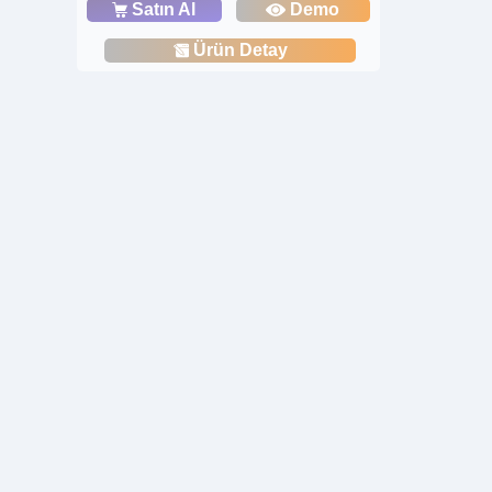
Satın Al
Demo
Ürün Detay