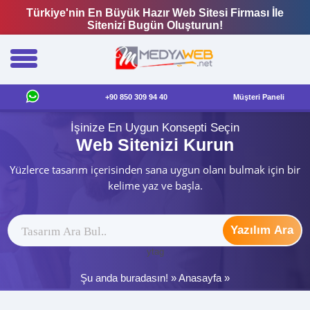
Türkiye'nin En Büyük Hazır Web Sitesi Firması İle
Sitenizi Bugün Oluşturun!
+90 850 309 94 40
Müşteri Paneli
İşinize En Uygun Konsepti Seçin
Web Sitenizi Kurun
Yüzlerce tasarım içerisinden sana uygun olanı bulmak için bir
kelime yaz ve başla.
Yazılım Ara
ytag
Şu anda buradasın! »
Anasayfa
»