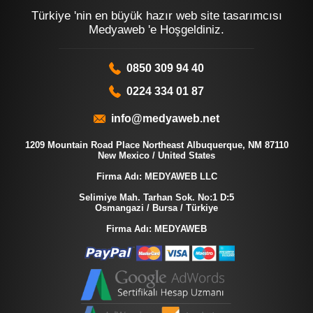
Türkiye 'nin en büyük hazır web site tasarımcısı
Medyaweb 'e Hoşgeldiniz.
0850 309 94 40
0224 334 01 87
info@medyaweb.net
1209 Mountain Road Place Northeast Albuquerque, NM 87110
New Mexico / United States
Firma Adı: MEDYAWEB LLC
Selimiye Mah. Tarhan Sok. No:1 D:5
Osmangazi / Bursa / Türkiye
Firma Adı: MEDYAWEB