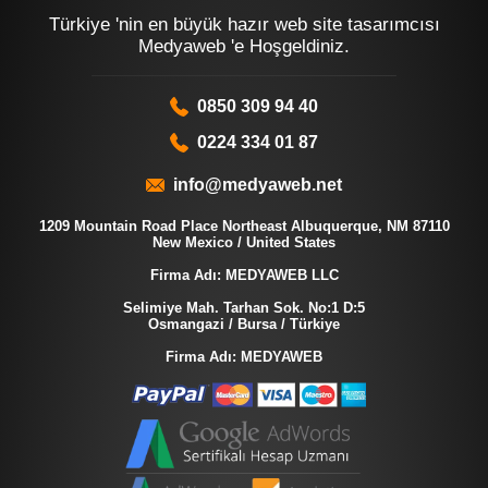
Türkiye 'nin en büyük hazır web site tasarımcısı
Medyaweb 'e Hoşgeldiniz.
0850 309 94 40
0224 334 01 87
info@medyaweb.net
1209 Mountain Road Place Northeast Albuquerque, NM 87110
New Mexico / United States
Firma Adı: MEDYAWEB LLC
Selimiye Mah. Tarhan Sok. No:1 D:5
Osmangazi / Bursa / Türkiye
Firma Adı: MEDYAWEB