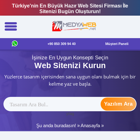
Türkiye'nin En Büyük Hazır Web Sitesi Firması İle
Sitenizi Bugün Oluşturun!
+90 850 309 94 40
Müşteri Paneli
İşinize En Uygun Konsepti Seçin
Web Sitenizi Kurun
Yüzlerce tasarım içerisinden sana uygun olanı bulmak için bir
kelime yaz ve başla.
Yazılım Ara
ytag
Şu anda buradasın! »
Anasayfa
»