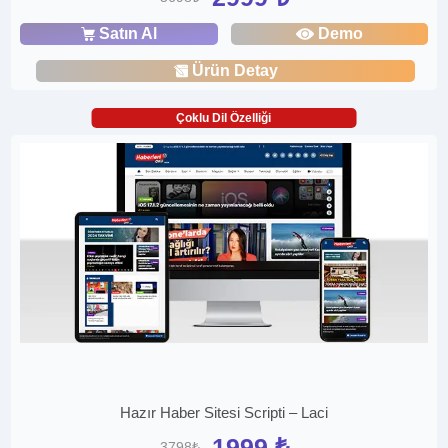
Satın Al
Demo
Ürün Detay
Çoklu Dil Özelliği
Hazır Haber Sitesi Scripti – Laci
1999 ₺
3798₺