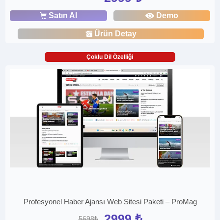
Satın Al
Demo
Ürün Detay
Çoklu Dil Özelliği
Profesyonel Haber Ajansı Web Sitesi Paketi – ProMag
2999 ₺
5698₺