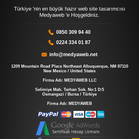
Türkiye 'nin en büyük hazır web site tasarımcısı
Medyaweb 'e Hoşgeldiniz.
0850 309 94 40
0224 334 01 87
info@medyaweb.net
1209 Mountain Road Place Northeast Albuquerque, NM 87110
New Mexico / United States
Firma Adı: MEDYAWEB LLC
Selimiye Mah. Tarhan Sok. No:1 D:5
Osmangazi / Bursa / Türkiye
Firma Adı: MEDYAWEB