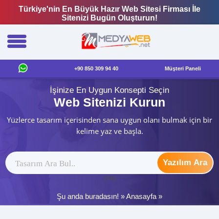
Türkiye'nin En Büyük Hazır Web Sitesi Firması İle
Sitenizi Bugün Oluşturun!
+90 850 309 94 40
Müşteri Paneli
İşinize En Uygun Konsepti Seçin
Web Sitenizi Kurun
Yüzlerce tasarım içerisinden sana uygun olanı bulmak için bir
kelime yaz ve başla.
Yazılım Ara
ytag
Şu anda buradasın! »
Anasayfa
»