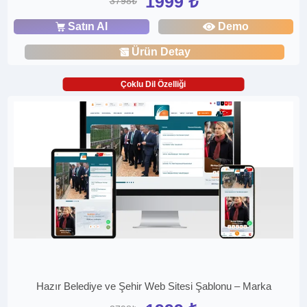
1999 ₺
3798₺
Satın Al
Demo
Ürün Detay
Çoklu Dil Özelliği
Hazır Belediye ve Şehir Web Sitesi Şablonu – Marka