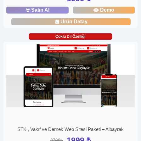
Satın Al
Demo
Ürün Detay
Çoklu Dil Özelliği
STK , Vakıf ve Dernek Web Sitesi Paketi – Albayrak
1999 ₺
3798₺