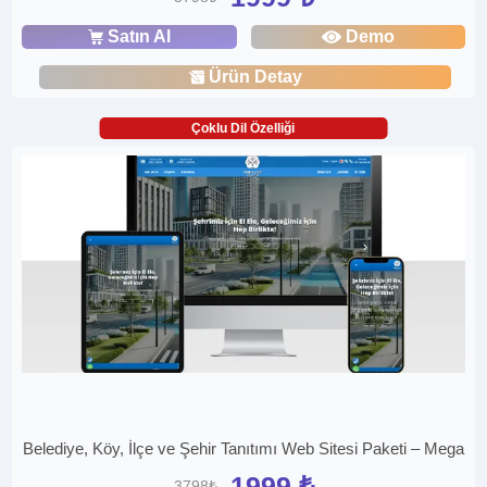
Satın Al
Demo
Ürün Detay
Çoklu Dil Özelliği
Belediye, Köy, İlçe ve Şehir Tanıtımı Web Sitesi Paketi – Mega
1999 ₺
3798₺