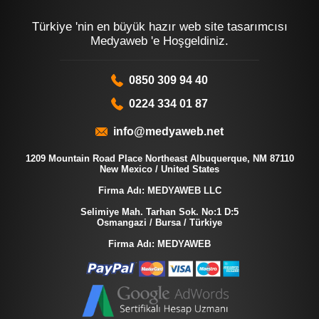
Türkiye 'nin en büyük hazır web site tasarımcısı
Medyaweb 'e Hoşgeldiniz.
0850 309 94 40
0224 334 01 87
info@medyaweb.net
1209 Mountain Road Place Northeast Albuquerque, NM 87110
New Mexico / United States
Firma Adı: MEDYAWEB LLC
Selimiye Mah. Tarhan Sok. No:1 D:5
Osmangazi / Bursa / Türkiye
Firma Adı: MEDYAWEB