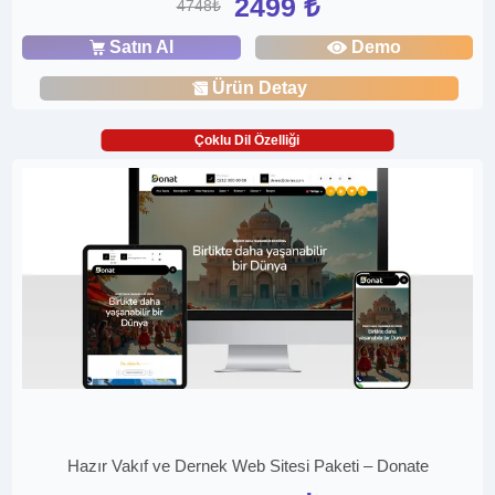
2499 ₺
4748₺
Satın Al
Demo
Ürün Detay
Çoklu Dil Özelliği
Hazır Vakıf ve Dernek Web Sitesi Paketi – Donate