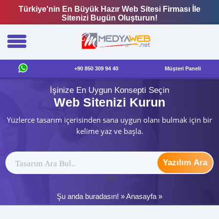
Türkiye'nin En Büyük Hazır Web Sitesi Firması İle
Sitenizi Bugün Oluşturun!
+90 850 309 94 40
Müşteri Paneli
İşinize En Uygun Konsepti Seçin
Web Sitenizi Kurun
Yüzlerce tasarım içerisinden sana uygun olanı bulmak için bir
kelime yaz ve başla.
Yazılım Ara
ytag
Şu anda buradasın! »
Anasayfa
»