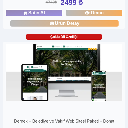
2499 ₺
4748₺
Satın Al
Demo
Ürün Detay
Çoklu Dil Özelliği
Dernek – Belediye ve Vakıf Web Sitesi Paketi – Donat