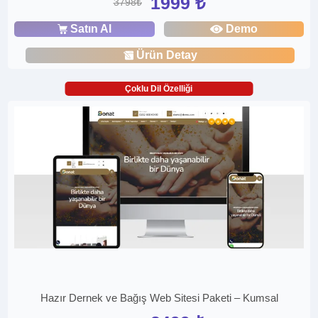
1999 ₺
3798₺
Satın Al
Demo
Ürün Detay
Çoklu Dil Özelliği
Hazır Dernek ve Bağış Web Sitesi Paketi – Kumsal