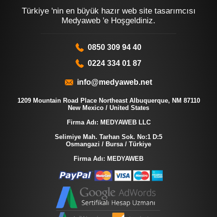
Türkiye 'nin en büyük hazır web site tasarımcısı
Medyaweb 'e Hoşgeldiniz.
0850 309 94 40
0224 334 01 87
info@medyaweb.net
1209 Mountain Road Place Northeast Albuquerque, NM 87110
New Mexico / United States
Firma Adı: MEDYAWEB LLC
Selimiye Mah. Tarhan Sok. No:1 D:5
Osmangazi / Bursa / Türkiye
Firma Adı: MEDYAWEB