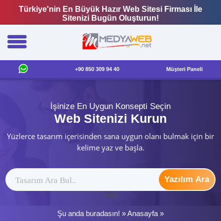
Türkiye'nin En Büyük Hazır Web Sitesi Firması İle
Sitenizi Bugün Oluşturun!
+90 850 309 94 40
Müşteri Paneli
İşinize En Uygun Konsepti Seçin
Web Sitenizi Kurun
Yüzlerce tasarım içerisinden sana uygun olanı bulmak için bir
kelime yaz ve başla.
Yazılım Ara
ytag
Şu anda buradasın! »
Anasayfa
»