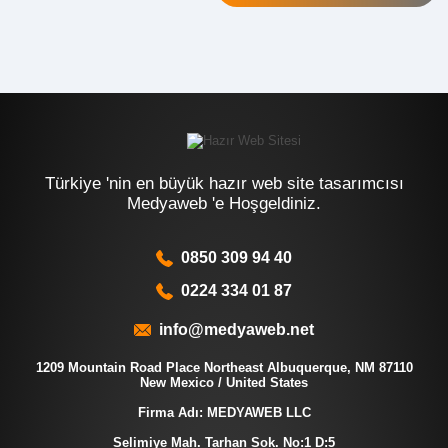
Türkiye 'nin en büyük hazır web site tasarımcısı
Medyaweb 'e Hoşgeldiniz.
0850 309 94 40
0224 334 01 87
info@medyaweb.net
1209 Mountain Road Place Northeast Albuquerque, NM 87110
New Mexico / United States
Firma Adı: MEDYAWEB LLC
Selimiye Mah. Tarhan Sok. No:1 D:5