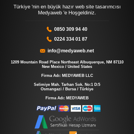
Türkiye 'nin en büyük hazır web site tasarımcısı
Medyaweb 'e Hoşgeldiniz.
0850 309 94 40
0224 334 01 87
info@medyaweb.net
1209 Mountain Road Place Northeast Albuquerque, NM 87110
New Mexico / United States
Firma Adı: MEDYAWEB LLC
Selimiye Mah. Tarhan Sok. No:1 D:5
Osmangazi / Bursa / Türkiye
Firma Adı: MEDYAWEB