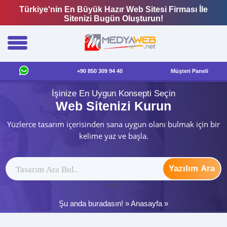
Türkiye'nin En Büyük Hazır Web Sitesi Firması İle
Sitenizi Bugün Oluşturun!
+90 850 309 94 40
Müşteri Paneli
İşinize En Uygun Konsepti Seçin
Web Sitenizi Kurun
Yüzlerce tasarım içerisinden sana uygun olanı bulmak için bir
kelime yaz ve başla.
Yazılım Ara
ytag
Şu anda buradasın! »
Anasayfa
»