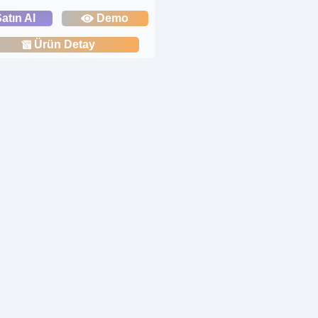
atın Al
Demo
Ürün Detay