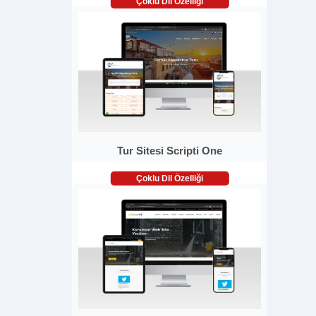
Çoklu Dil Özelliği
Tur Sitesi Scripti One
Çoklu Dil Özelliği