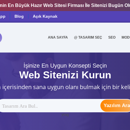
nin En Büyük Hazır Web Sitesi Firması İle Sitenizi Bugün O
app
Blog
Açık Kaynak
ANA SAYFA
@ TASARIM SEÇ
SEO
MOD
0
İşinize En Uygun Konsepti Seçin
Web Sitenizi Kurun
 içerisinden sana uygun olanı bulmak için bir kel
Yazılım Ara
ytag