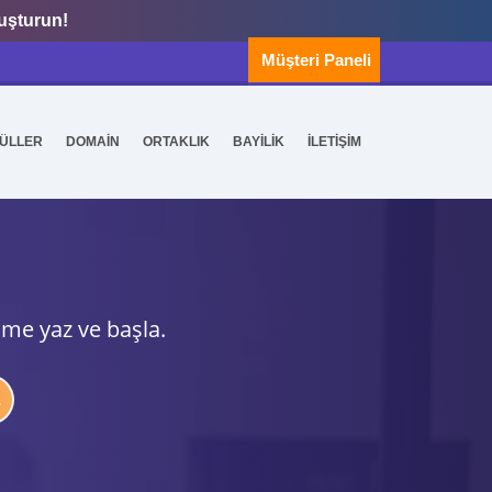
luşturun!
Müşteri Paneli
ÜLLER
DOMAİN
ORTAKLIK
BAYİLİK
İLETİŞİM
ime yaz ve başla.