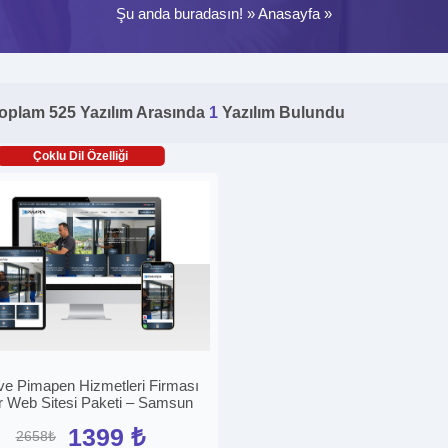
Şu anda buradasın! »
Anasayfa
»
oplam 525 Yazılım Arasında
1
Yazılım Bulundu
Çoklu Dil Özelliği
e Pimapen Hizmetleri Firması
r Web Sitesi Paketi – Samsun
1399 ₺
2658₺