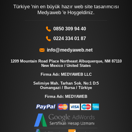
Türkiye 'nin en büyük hazır web site tasarımcısı
Medyaweb 'e Hoşgeldiniz.
0850 309 94 40
0224 334 01 87
info@medyaweb.net
1209 Mountain Road Place Northeast Albuquerque, NM 87110
New Mexico / United States
Firma Adı: MEDYAWEB LLC
Selimiye Mah. Tarhan Sok. No:1 D:5
Osmangazi / Bursa / Türkiye
Firma Adı: MEDYAWEB