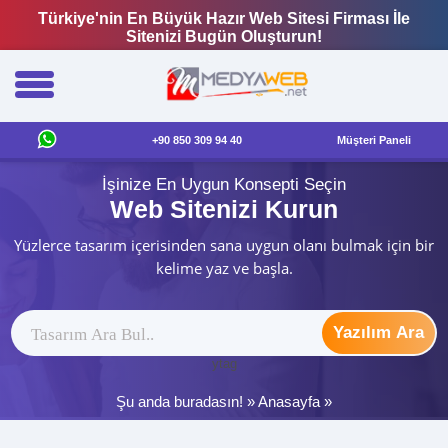
Türkiye'nin En Büyük Hazır Web Sitesi Firması İle
Sitenizi Bugün Oluşturun!
+90 850 309 94 40
Müşteri Paneli
İşinize En Uygun Konsepti Seçin
Web Sitenizi Kurun
Yüzlerce tasarım içerisinden sana uygun olanı bulmak için bir
kelime yaz ve başla.
Yazılım Ara
ytag
Şu anda buradasın! »
Anasayfa
»