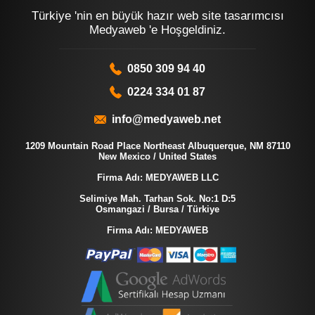
Türkiye 'nin en büyük hazır web site tasarımcısı
Medyaweb 'e Hoşgeldiniz.
0850 309 94 40
0224 334 01 87
info@medyaweb.net
1209 Mountain Road Place Northeast Albuquerque, NM 87110
New Mexico / United States
Firma Adı: MEDYAWEB LLC
Selimiye Mah. Tarhan Sok. No:1 D:5
Osmangazi / Bursa / Türkiye
Firma Adı: MEDYAWEB