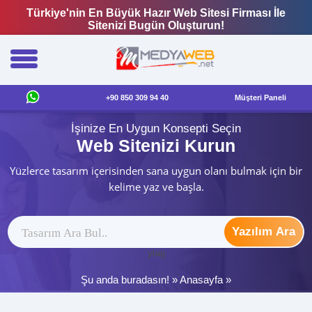
Türkiye'nin En Büyük Hazır Web Sitesi Firması İle
Sitenizi Bugün Oluşturun!
+90 850 309 94 40
Müşteri Paneli
İşinize En Uygun Konsepti Seçin
Web Sitenizi Kurun
Yüzlerce tasarım içerisinden sana uygun olanı bulmak için bir
kelime yaz ve başla.
Yazılım Ara
ytag
Şu anda buradasın! »
Anasayfa
»