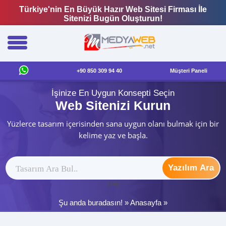
Türkiye'nin En Büyük Hazır Web Sitesi Firması İle
Sitenizi Bugün Oluşturun!
+90 850 309 94 40
Müşteri Paneli
İşinize En Uygun Konsepti Seçin
Web Sitenizi Kurun
Yüzlerce tasarım içerisinden sana uygun olanı bulmak için bir
kelime yaz ve başla.
Yazılım Ara
ytag
Şu anda buradasın! »
Anasayfa
»