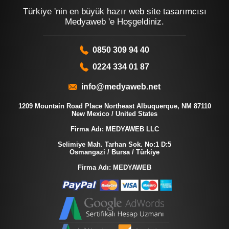
Türkiye 'nin en büyük hazır web site tasarımcısı
Medyaweb 'e Hoşgeldiniz.
0850 309 94 40
0224 334 01 87
info@medyaweb.net
1209 Mountain Road Place Northeast Albuquerque, NM 87110
New Mexico / United States
Firma Adı: MEDYAWEB LLC
Selimiye Mah. Tarhan Sok. No:1 D:5
Osmangazi / Bursa / Türkiye
Firma Adı: MEDYAWEB