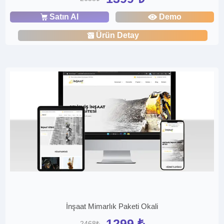
Satın Al
Demo
Ürün Detay
İnşaat Mimarlık Paketi Okali
1299 ₺
2468₺