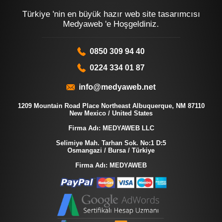
Türkiye 'nin en büyük hazır web site tasarımcısı
Medyaweb 'e Hoşgeldiniz.
0850 309 94 40
0224 334 01 87
info@medyaweb.net
1209 Mountain Road Place Northeast Albuquerque, NM 87110
New Mexico / United States
Firma Adı: MEDYAWEB LLC
Selimiye Mah. Tarhan Sok. No:1 D:5
Osmangazi / Bursa / Türkiye
Firma Adı: MEDYAWEB