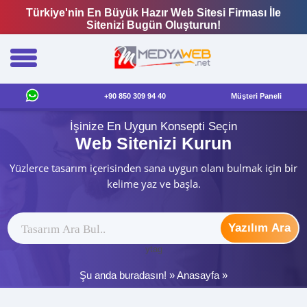
Türkiye'nin En Büyük Hazır Web Sitesi Firması İle
Sitenizi Bugün Oluşturun!
+90 850 309 94 40
Müşteri Paneli
İşinize En Uygun Konsepti Seçin
Web Sitenizi Kurun
Yüzlerce tasarım içerisinden sana uygun olanı bulmak için bir
kelime yaz ve başla.
Yazılım Ara
ytag
Şu anda buradasın! »
Anasayfa
»