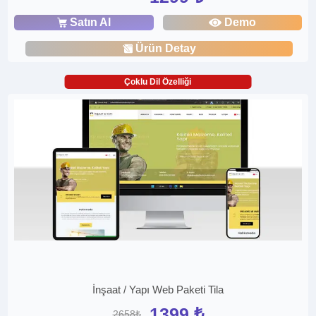
Satın Al
Demo
Ürün Detay
Çoklu Dil Özelliği
İnşaat / Yapı Web Paketi Tila
1399 ₺
2658₺