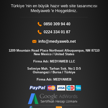
Türkiye 'nin en büyük hazır web site tasarımcısı
Medyaweb 'e Hoşgeldiniz.
0850 309 94 40
0224 334 01 87
info@medyaweb.net
1209 Mountain Road Place Northeast Albuquerque, NM 87110
New Mexico / United States
Firma Adı: MEDYAWEB LLC
Selimiye Mah. Tarhan Sok. No:1 D:5
Osmangazi / Bursa / Türkiye
Firma Adı: MEDYAWEB