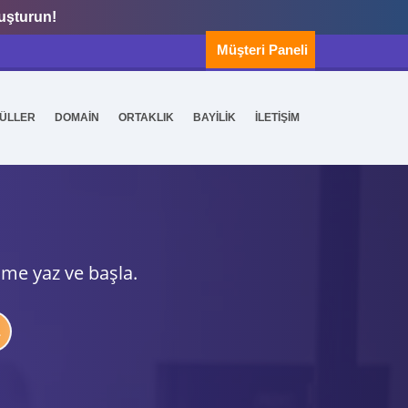
luşturun!
Müşteri Paneli
ÜLLER
DOMAİN
ORTAKLIK
BAYİLİK
İLETİŞİM
ime yaz ve başla.