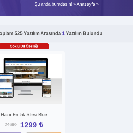
Şu anda buradasın! »
Anasayfa
»
oplam 525 Yazılım Arasında
1
Yazılım Bulundu
Çoklu Dil Özelliği
Hazır Emlak Sitesi Blue
1299 ₺
2468₺