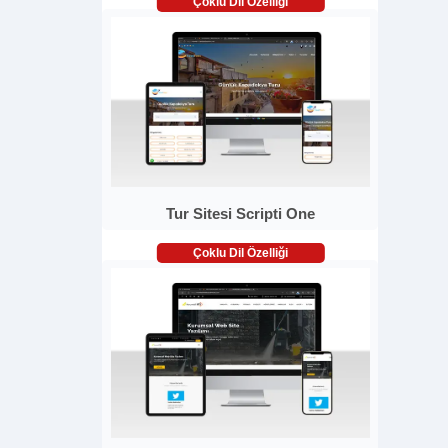
Çoklu Dil Özelliği
Tur Sitesi Scripti One
Çoklu Dil Özelliği