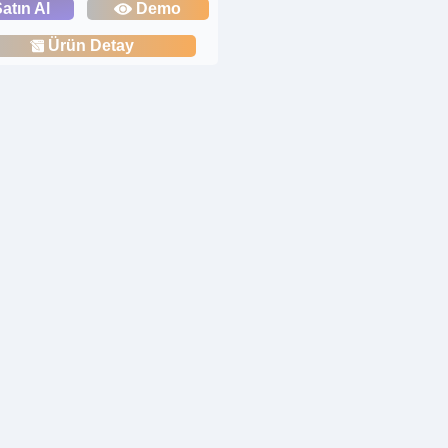
atın Al
Demo
Ürün Detay