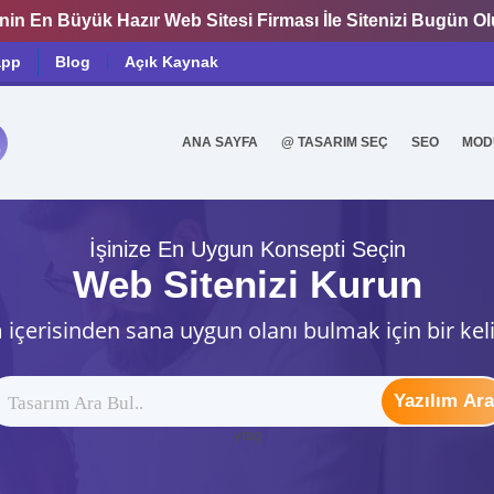
nin En Büyük Hazır Web Sitesi Firması İle Sitenizi Bugün O
app
Blog
Açık Kaynak
ANA SAYFA
@ TASARIM SEÇ
SEO
MOD
0
İşinize En Uygun Konsepti Seçin
Web Sitenizi Kurun
 içerisinden sana uygun olanı bulmak için bir kel
Yazılım Ara
ytag