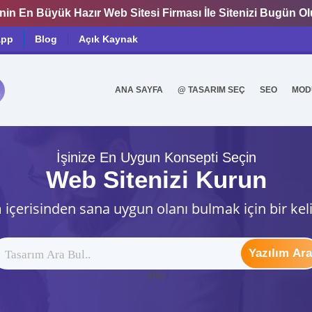
nin En Büyük Hazır Web Sitesi Firması İle Sitenizi Bugün O
app
Blog
Açık Kaynak
ANA SAYFA
@ TASARIM SEÇ
SEO
MOD
0
İşinize En Uygun Konsepti Seçin
Web Sitenizi Kurun
 içerisinden sana uygun olanı bulmak için bir kel
Yazılım Ara
ytag