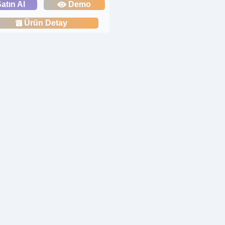
atın Al
Demo
Ürün Detay