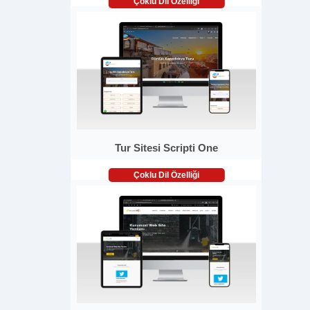
Çoklu Dil Özelliği
Tur Sitesi Scripti One
Çoklu Dil Özelliği