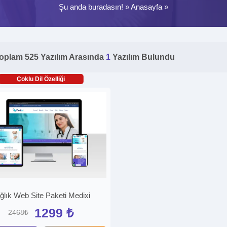
Şu anda buradasın! »
Anasayfa
»
oplam 525 Yazılım Arasında
1
Yazılım Bulundu
Çoklu Dil Özelliği
ğlık Web Site Paketi Medixi
1299 ₺
2468₺