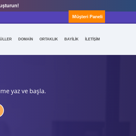
luşturun!
Müşteri Paneli
ÜLLER
DOMAİN
ORTAKLIK
BAYİLİK
İLETİŞİM
ime yaz ve başla.