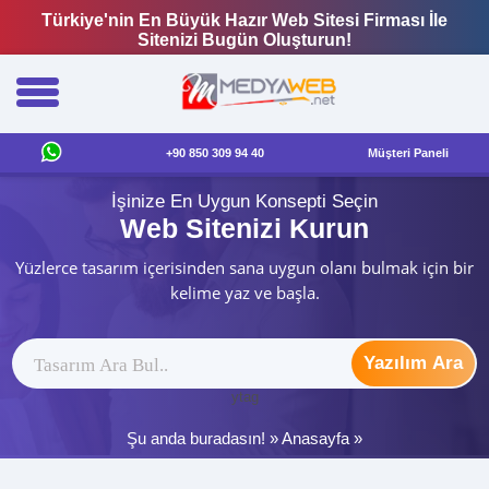
Türkiye'nin En Büyük Hazır Web Sitesi Firması İle
Sitenizi Bugün Oluşturun!
+90 850 309 94 40
Müşteri Paneli
İşinize En Uygun Konsepti Seçin
Web Sitenizi Kurun
Yüzlerce tasarım içerisinden sana uygun olanı bulmak için bir
kelime yaz ve başla.
Yazılım Ara
ytag
Şu anda buradasın! »
Anasayfa
»