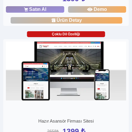
Satın Al
Demo
Ürün Detay
Çoklu Dil Özelliği
Hazır Asansör Firması Sitesi
1399 ₺
2658₺