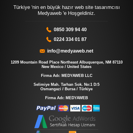
Türkiye 'nin en büyük hazır web site tasarımcısı
Medyaweb 'e Hoşgeldiniz.
0850 309 94 40
0224 334 01 87
info@medyaweb.net
1209 Mountain Road Place Northeast Albuquerque, NM 87110
New Mexico / United States
Firma Adı: MEDYAWEB LLC
Selimiye Mah. Tarhan Sok. No:1 D:5
Osmangazi / Bursa / Türkiye
Firma Adı: MEDYAWEB