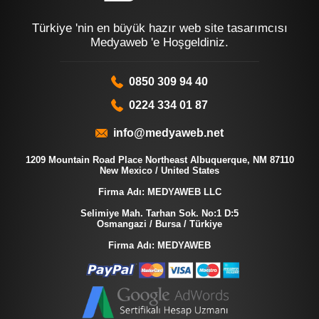
Türkiye 'nin en büyük hazır web site tasarımcısı
Medyaweb 'e Hoşgeldiniz.
0850 309 94 40
0224 334 01 87
info@medyaweb.net
1209 Mountain Road Place Northeast Albuquerque, NM 87110
New Mexico / United States
Firma Adı: MEDYAWEB LLC
Selimiye Mah. Tarhan Sok. No:1 D:5
Osmangazi / Bursa / Türkiye
Firma Adı: MEDYAWEB