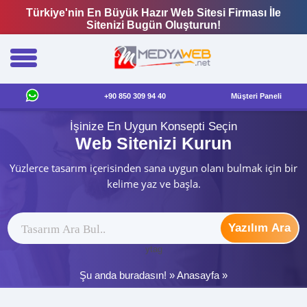
Türkiye'nin En Büyük Hazır Web Sitesi Firması İle
Sitenizi Bugün Oluşturun!
+90 850 309 94 40
Müşteri Paneli
İşinize En Uygun Konsepti Seçin
Web Sitenizi Kurun
Yüzlerce tasarım içerisinden sana uygun olanı bulmak için bir
kelime yaz ve başla.
Yazılım Ara
ytag
Şu anda buradasın! »
Anasayfa
»