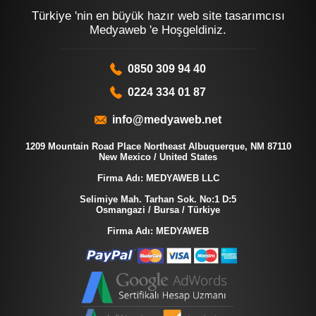
Türkiye 'nin en büyük hazır web site tasarımcısı
Medyaweb 'e Hoşgeldiniz.
0850 309 94 40
0224 334 01 87
info@medyaweb.net
1209 Mountain Road Place Northeast Albuquerque, NM 87110
New Mexico / United States
Firma Adı: MEDYAWEB LLC
Selimiye Mah. Tarhan Sok. No:1 D:5
Osmangazi / Bursa / Türkiye
Firma Adı: MEDYAWEB