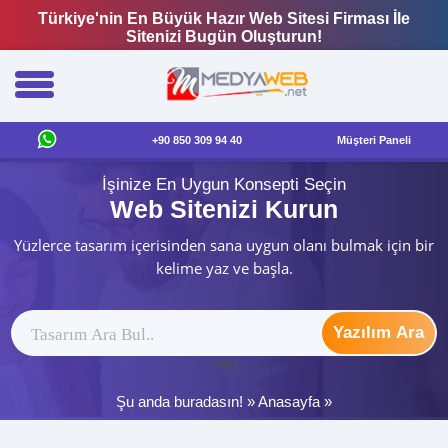
Türkiye'nin En Büyük Hazır Web Sitesi Firması İle
Sitenizi Bugün Oluşturun!
+90 850 309 94 40
Müşteri Paneli
İşinize En Uygun Konsepti Seçin
Web Sitenizi Kurun
Yüzlerce tasarım içerisinden sana uygun olanı bulmak için bir
kelime yaz ve başla.
Yazılım Ara
ytag
Şu anda buradasın! »
Anasayfa
»