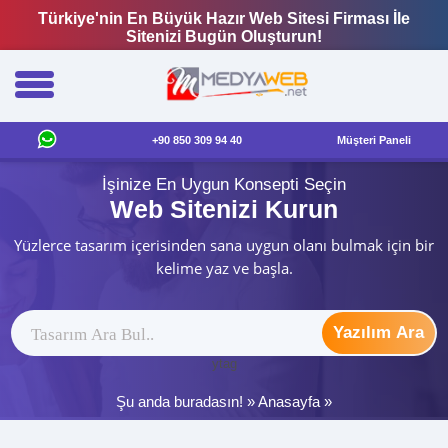
Türkiye'nin En Büyük Hazır Web Sitesi Firması İle
Sitenizi Bugün Oluşturun!
+90 850 309 94 40
Müşteri Paneli
İşinize En Uygun Konsepti Seçin
Web Sitenizi Kurun
Yüzlerce tasarım içerisinden sana uygun olanı bulmak için bir
kelime yaz ve başla.
Yazılım Ara
ytag
Şu anda buradasın! »
Anasayfa
»