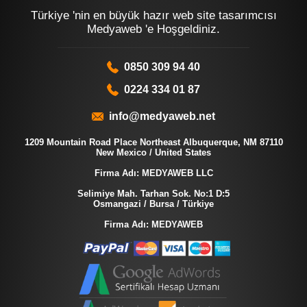
Türkiye 'nin en büyük hazır web site tasarımcısı
Medyaweb 'e Hoşgeldiniz.
0850 309 94 40
0224 334 01 87
info@medyaweb.net
1209 Mountain Road Place Northeast Albuquerque, NM 87110
New Mexico / United States
Firma Adı: MEDYAWEB LLC
Selimiye Mah. Tarhan Sok. No:1 D:5
Osmangazi / Bursa / Türkiye
Firma Adı: MEDYAWEB