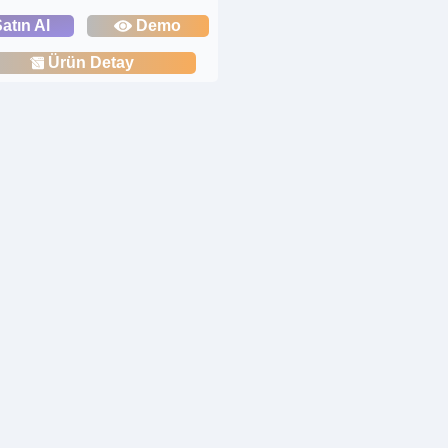
atın Al
Demo
Ürün Detay