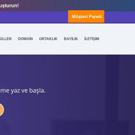
luşturun!
Müşteri Paneli
ÜLLER
DOMAİN
ORTAKLIK
BAYİLİK
İLETİŞİM
ime yaz ve başla.