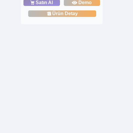
Satın Al
Demo
Ürün Detay