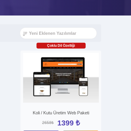
Çoklu Dil Özelliği
Koli / Kutu Üretim Web Paketi
1399 ₺
2658₺