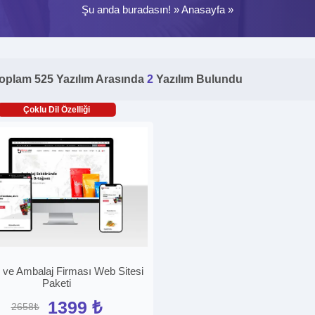
Şu anda buradasın! »
Anasayfa
»
oplam 525 Yazılım Arasında
2
Yazılım Bulundu
Çoklu Dil Özelliği
k ve Ambalaj Firması Web Sitesi
Paketi
1399 ₺
2658₺