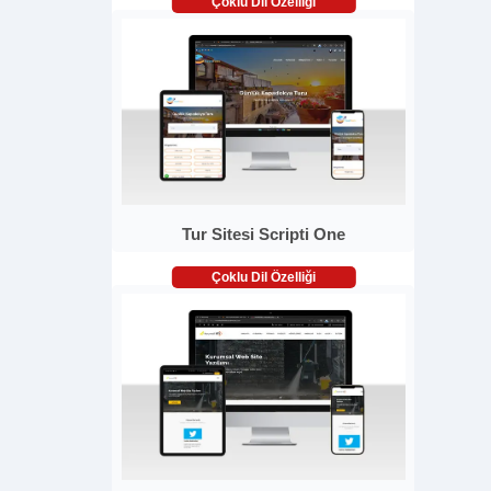
Çoklu Dil Özelliği
Tur Sitesi Scripti One
Çoklu Dil Özelliği