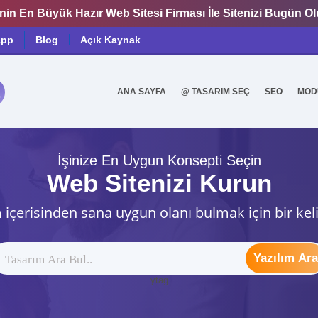
nin En Büyük Hazır Web Sitesi Firması İle Sitenizi Bugün O
app
Blog
Açık Kaynak
ANA SAYFA
@ TASARIM SEÇ
SEO
MOD
0
İşinize En Uygun Konsepti Seçin
Web Sitenizi Kurun
 içerisinden sana uygun olanı bulmak için bir kel
Yazılım Ara
ytag