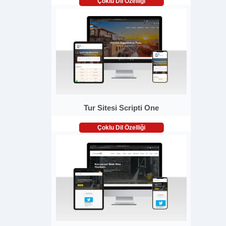
Çoklu Dil Özelliği
Tur Sitesi Scripti One
Çoklu Dil Özelliği