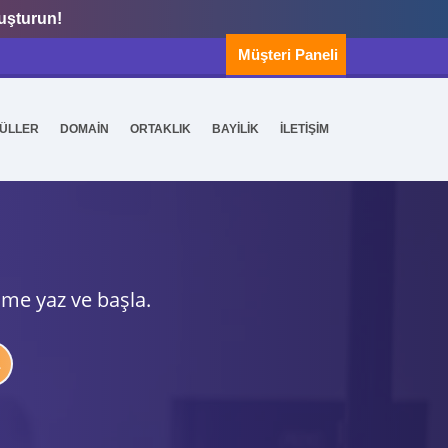
luşturun!
Müşteri Paneli
ÜLLER
DOMAİN
ORTAKLIK
BAYİLİK
İLETİŞİM
ime yaz ve başla.