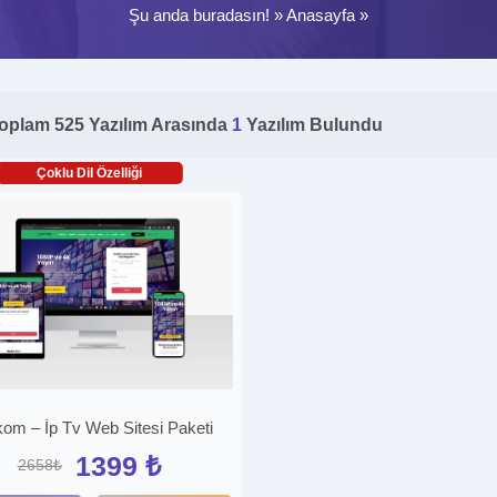
Şu anda buradasın! »
Anasayfa
»
oplam 525 Yazılım Arasında
1
Yazılım Bulundu
Çoklu Dil Özelliği
kom – İp Tv Web Sitesi Paketi
1399 ₺
2658₺