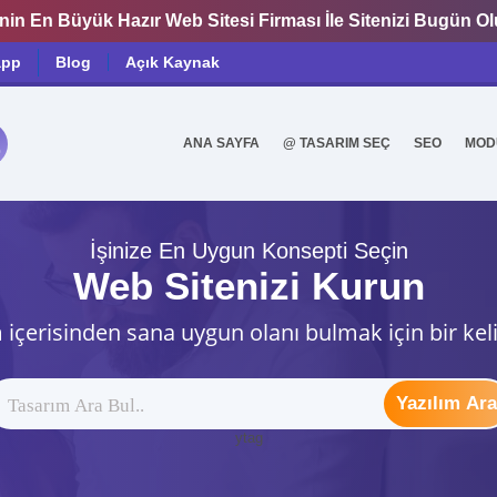
nin En Büyük Hazır Web Sitesi Firması İle Sitenizi Bugün O
app
Blog
Açık Kaynak
ANA SAYFA
@ TASARIM SEÇ
SEO
MOD
0
İşinize En Uygun Konsepti Seçin
Web Sitenizi Kurun
 içerisinden sana uygun olanı bulmak için bir kel
Yazılım Ara
ytag