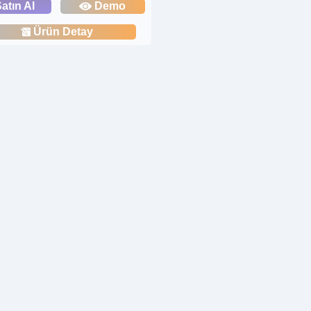
atın Al
Demo
Ürün Detay