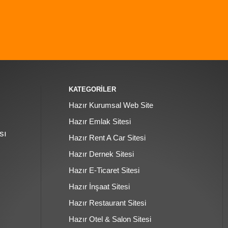
KATEGORİLER
Hazır Kurumsal Web Site
Hazır Emlak Sitesi
sı
Hazır Rent A Car Sitesi
Hazır Dernek Sitesi
Hazır E-Ticaret Sitesi
Hazır İnşaat Sitesi
Hazır Restaurant Sitesi
Hazır Otel & Salon Sitesi