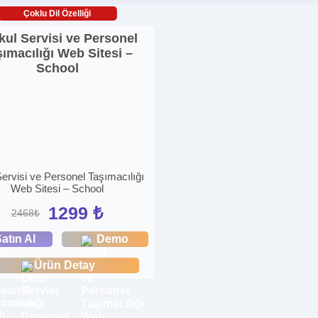
Çoklu Dil Özelliği
ervisi ve Personel Taşımacılığı
Web Sitesi – School
1299 ₺
2468₺
atın Al
Demo
Ürün Detay