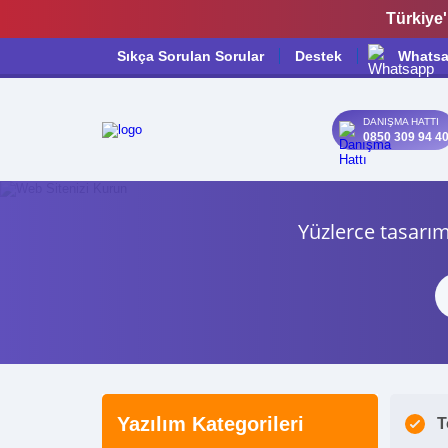
Türkiye'
Sıkça Sorulan Sorular
Destek
Whats
DANIŞMA HATTI
0850 309 94 4
Yüzlerce tasarım
Yazılım Kategorileri
T