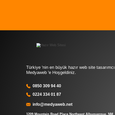
Türkiye 'nin en büyük hazır web site tasarımcı
Medyaweb 'e Hoşgeldiniz.
0850 309 94 40
0224 334 01 87
info@medyaweb.net
1209 Mountain Road Place Northeast Albuquerque, NM