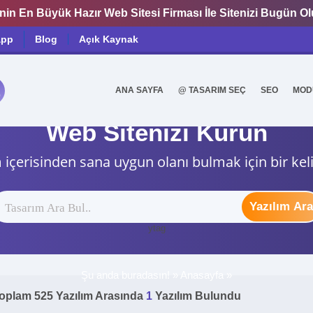
nin En Büyük Hazır Web Sitesi Firması İle Sitenizi Bugün O
app
Blog
Açık Kaynak
ANA SAYFA
@ TASARIM SEÇ
SEO
MOD
0
İşinize En Uygun Konsepti Seçin
Web Sitenizi Kurun
 içerisinden sana uygun olanı bulmak için bir kel
Yazılım Ara
ytag
Şu anda buradasın! »
Anasayfa
»
oplam 525 Yazılım Arasında
1
Yazılım Bulundu