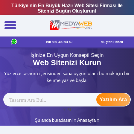
Türkiye'nin En Büyük Hazır Web Sitesi Firması İle
Sitenizi Bugün Oluşturun!
+90 850 309 94 40
Müşteri Paneli
İşinize En Uygun Konsepti Seçin
Web Sitenizi Kurun
Yüzlerce tasarım içerisinden sana uygun olanı bulmak için bir
kelime yaz ve başla.
Yazılım Ara
ytag
Şu anda buradasın! »
Anasayfa
»