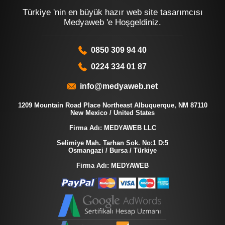
Türkiye 'nin en büyük hazır web site tasarımcısı
Medyaweb 'e Hoşgeldiniz.
0850 309 94 40
0224 334 01 87
info@medyaweb.net
1209 Mountain Road Place Northeast Albuquerque, NM 87110
New Mexico / United States
Firma Adı: MEDYAWEB LLC
Selimiye Mah. Tarhan Sok. No:1 D:5
Osmangazi / Bursa / Türkiye
Firma Adı: MEDYAWEB