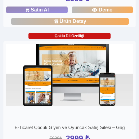
Satın Al
Demo
Ürün Detay
Çoklu Dil Özelliği
E-Ticaret Çocuk Giyim ve Oyuncak Satış Sitesi – Gag
2999 ₺
5698₺