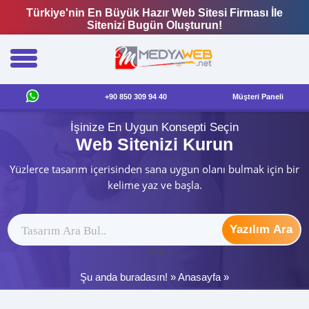
Türkiye'nin En Büyük Hazır Web Sitesi Firması İle
Sitenizi Bugün Oluşturun!
+90 850 309 94 40
Müşteri Paneli
İşinize En Uygun Konsepti Seçin
Web Sitenizi Kurun
Yüzlerce tasarım içerisinden sana uygun olanı bulmak için bir
kelime yaz ve başla.
Yazılım Ara
ytag
Şu anda buradasın! »
Anasayfa
»