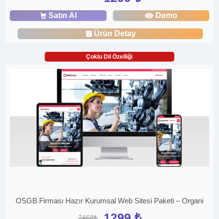
Satın Al
Demo
Ürün Detay
Çoklu Dil Özelliği
OSGB Firması Hazır Kurumsal Web Sitesi Paketi – Organi
1299 ₺
2468₺