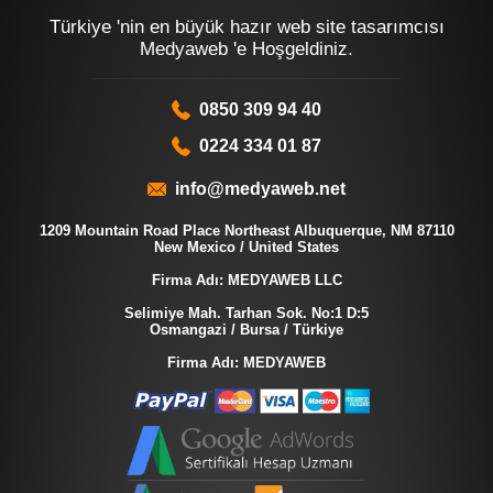
Türkiye 'nin en büyük hazır web site tasarımcısı
Medyaweb 'e Hoşgeldiniz.
0850 309 94 40
0224 334 01 87
info@medyaweb.net
1209 Mountain Road Place Northeast Albuquerque, NM 87110
New Mexico / United States
Firma Adı: MEDYAWEB LLC
Selimiye Mah. Tarhan Sok. No:1 D:5
Osmangazi / Bursa / Türkiye
Firma Adı: MEDYAWEB