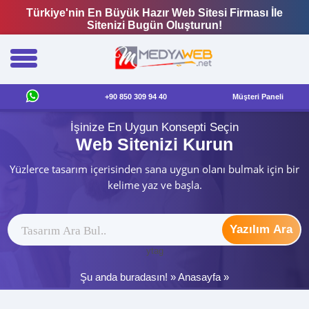
Türkiye'nin En Büyük Hazır Web Sitesi Firması İle
Sitenizi Bugün Oluşturun!
+90 850 309 94 40
Müşteri Paneli
İşinize En Uygun Konsepti Seçin
Web Sitenizi Kurun
Yüzlerce tasarım içerisinden sana uygun olanı bulmak için bir
kelime yaz ve başla.
Yazılım Ara
ytag
Şu anda buradasın! »
Anasayfa
»