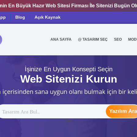
nin En Büyük Hazır Web Sitesi Firması İle Sitenizi Bugün O
app
Blog
Açık Kaynak
ANA SAYFA
@ TASARIM SEÇ
SEO
MOD
0
İşinize En Uygun Konsepti Seçin
Web Sitenizi Kurun
 içerisinden sana uygun olanı bulmak için bir kel
Yazılım Ara
ytag