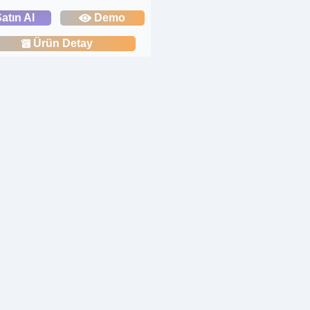
atın Al
Demo
Ürün Detay