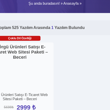
Şu anda buradasın! »
Anasayfa
»
oplam 525 Yazılım Arasında
1
Yazılım Bulundu
Çoklu Dil Özelliği
Ürünleri Satışı E-Ticaret Web
Sitesi Paketi – Beceri
2999 ₺
5698₺