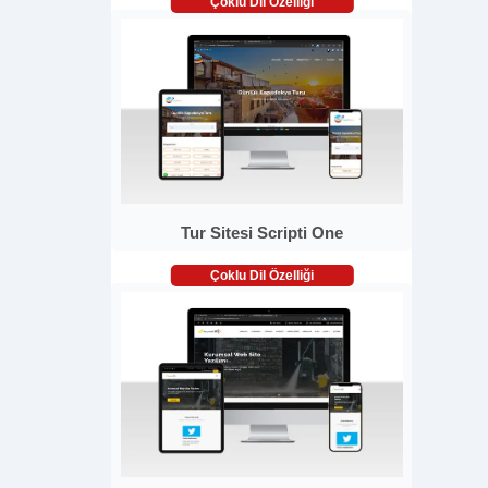
Çoklu Dil Özelliği
Tur Sitesi Scripti One
Çoklu Dil Özelliği