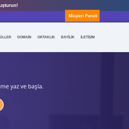
luşturun!
Müşteri Paneli
ÜLLER
DOMAİN
ORTAKLIK
BAYİLİK
İLETİŞİM
ime yaz ve başla.