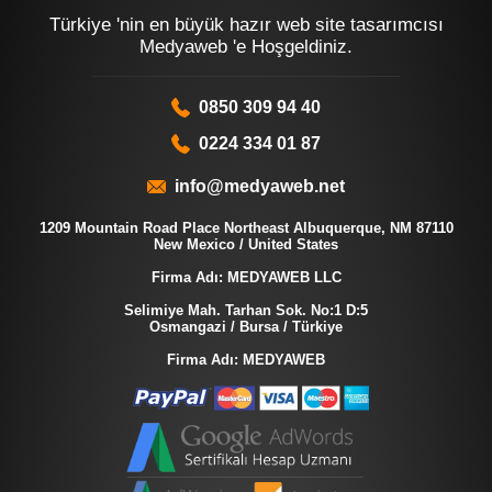
Türkiye 'nin en büyük hazır web site tasarımcısı
Medyaweb 'e Hoşgeldiniz.
0850 309 94 40
0224 334 01 87
info@medyaweb.net
1209 Mountain Road Place Northeast Albuquerque, NM 87110
New Mexico / United States
Firma Adı: MEDYAWEB LLC
Selimiye Mah. Tarhan Sok. No:1 D:5
Osmangazi / Bursa / Türkiye
Firma Adı: MEDYAWEB