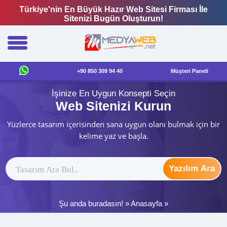
Türkiye'nin En Büyük Hazır Web Sitesi Firması İle
Sitenizi Bugün Oluşturun!
+90 850 309 94 40
Müşteri Paneli
İşinize En Uygun Konsepti Seçin
Web Sitenizi Kurun
Yüzlerce tasarım içerisinden sana uygun olanı bulmak için bir
kelime yaz ve başla.
Yazılım Ara
ytag
Şu anda buradasın! »
Anasayfa
»