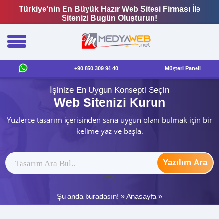
Türkiye'nin En Büyük Hazır Web Sitesi Firması İle
Sitenizi Bugün Oluşturun!
+90 850 309 94 40
Müşteri Paneli
İşinize En Uygun Konsepti Seçin
Web Sitenizi Kurun
Yüzlerce tasarım içerisinden sana uygun olanı bulmak için bir
kelime yaz ve başla.
Yazılım Ara
ytag
Şu anda buradasın! »
Anasayfa
»