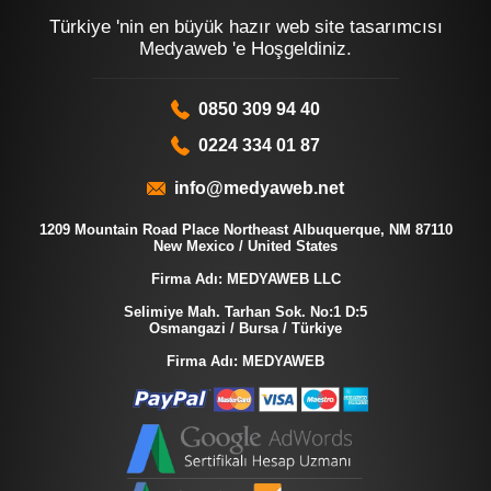
Türkiye 'nin en büyük hazır web site tasarımcısı
Medyaweb 'e Hoşgeldiniz.
0850 309 94 40
0224 334 01 87
info@medyaweb.net
1209 Mountain Road Place Northeast Albuquerque, NM 87110
New Mexico / United States
Firma Adı: MEDYAWEB LLC
Selimiye Mah. Tarhan Sok. No:1 D:5
Osmangazi / Bursa / Türkiye
Firma Adı: MEDYAWEB