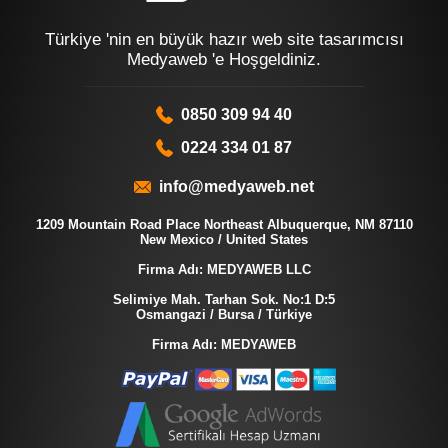
Türkiye 'nin en büyük hazır web site tasarımcısı
Medyaweb 'e Hoşgeldiniz.
0850 309 94 40
0224 334 01 87
info@medyaweb.net
1209 Mountain Road Place Northeast Albuquerque, NM 87110
New Mexico / United States
Firma Adı: MEDYAWEB LLC
Selimiye Mah. Tarhan Sok. No:1 D:5
Osmangazi / Bursa / Türkiye
Firma Adı: MEDYAWEB