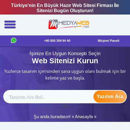
Türkiye'nin En Büyük Hazır Web Sitesi Firması İle
Sitenizi Bugün Oluşturun!
+90 850 309 94 40
Müşteri Paneli
İşinize En Uygun Konsepti Seçin
Web Sitenizi Kurun
Yüzlerce tasarım içerisinden sana uygun olanı bulmak için bir
kelime yaz ve başla.
Yazılım Ara
ytag
Şu anda buradasın! »
Anasayfa
»