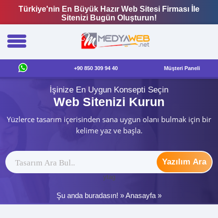
Türkiye'nin En Büyük Hazır Web Sitesi Firması İle
Sitenizi Bugün Oluşturun!
+90 850 309 94 40
Müşteri Paneli
İşinize En Uygun Konsepti Seçin
Web Sitenizi Kurun
Yüzlerce tasarım içerisinden sana uygun olanı bulmak için bir
kelime yaz ve başla.
Yazılım Ara
ytag
Şu anda buradasın! »
Anasayfa
»