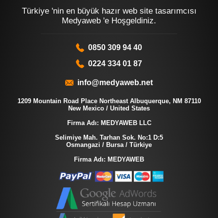
Türkiye 'nin en büyük hazır web site tasarımcısı
Medyaweb 'e Hoşgeldiniz.
0850 309 94 40
0224 334 01 87
info@medyaweb.net
1209 Mountain Road Place Northeast Albuquerque, NM 87110
New Mexico / United States
Firma Adı: MEDYAWEB LLC
Selimiye Mah. Tarhan Sok. No:1 D:5
Osmangazi / Bursa / Türkiye
Firma Adı: MEDYAWEB