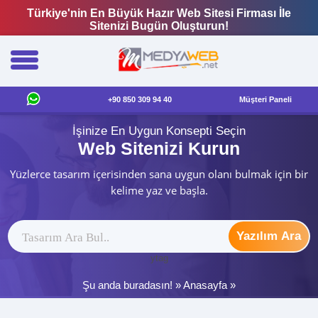
Türkiye'nin En Büyük Hazır Web Sitesi Firması İle
Sitenizi Bugün Oluşturun!
+90 850 309 94 40
Müşteri Paneli
İşinize En Uygun Konsepti Seçin
Web Sitenizi Kurun
Yüzlerce tasarım içerisinden sana uygun olanı bulmak için bir
kelime yaz ve başla.
Yazılım Ara
ytag
Şu anda buradasın! »
Anasayfa
»