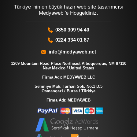
Türkiye 'nin en büyük hazır web site tasarımcısı
Medyaweb 'e Hoşgeldiniz.
0850 309 94 40
0224 334 01 87
info@medyaweb.net
1209 Mountain Road Place Northeast Albuquerque, NM 87110
New Mexico / United States
Firma Adı: MEDYAWEB LLC
Selimiye Mah. Tarhan Sok. No:1 D:5
Osmangazi / Bursa / Türkiye
Firma Adı: MEDYAWEB