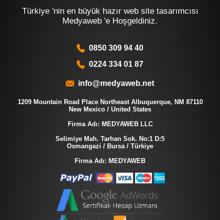
Türkiye 'nin en büyük hazır web site tasarımcısı
Medyaweb 'e Hoşgeldiniz.
0850 309 94 40
0224 334 01 87
info@medyaweb.net
1209 Mountain Road Place Northeast Albuquerque, NM 87110
New Mexico / United States
Firma Adı: MEDYAWEB LLC
Selimiye Mah. Tarhan Sok. No:1 D:5
Osmangazi / Bursa / Türkiye
Firma Adı: MEDYAWEB