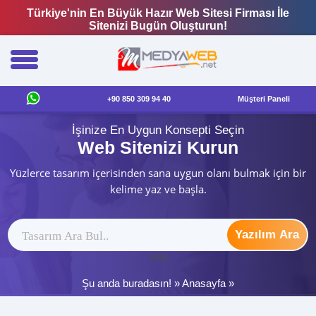
Türkiye'nin En Büyük Hazır Web Sitesi Firması İle
Sitenizi Bugün Oluşturun!
+90 850 309 94 40
Müşteri Paneli
İşinize En Uygun Konsepti Seçin
Web Sitenizi Kurun
Yüzlerce tasarım içerisinden sana uygun olanı bulmak için bir
kelime yaz ve başla.
Yazılım Ara
ytag
Şu anda buradasın! »
Anasayfa
»