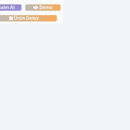
atın Al
Demo
Ürün Detay