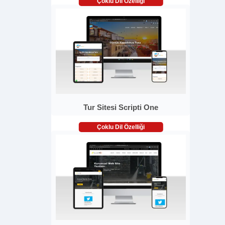
Çoklu Dil Özelliği
Tur Sitesi Scripti One
Çoklu Dil Özelliği