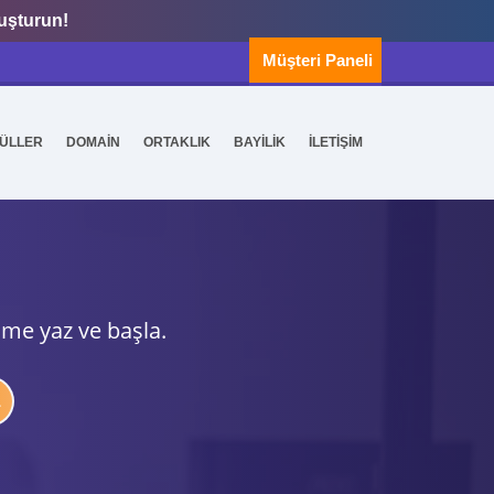
luşturun!
Müşteri Paneli
ÜLLER
DOMAİN
ORTAKLIK
BAYİLİK
İLETİŞİM
ime yaz ve başla.