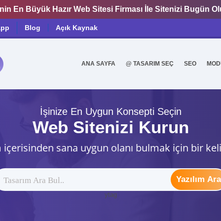
nin En Büyük Hazır Web Sitesi Firması İle Sitenizi Bugün O
app
Blog
Açık Kaynak
ANA SAYFA
@ TASARIM SEÇ
SEO
MOD
0
İşinize En Uygun Konsepti Seçin
Web Sitenizi Kurun
 içerisinden sana uygun olanı bulmak için bir kel
Yazılım Ara
ytag