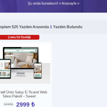
Şu anda buradasın! »
Anasayfa
»
oplam 525 Yazılım Arasında
1
Yazılım Bulundu
Çoklu Dil Özelliği
atif Ürün Satışı E-Ticaret Web
Sitesi Paketi – Sweet
2999 ₺
5698₺