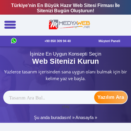
Türkiye'nin En Büyük Hazır Web Sitesi Firması İle
Sitenizi Bugün Oluşturun!
+90 850 309 94 40
Müşteri Paneli
İşinize En Uygun Konsepti Seçin
Web Sitenizi Kurun
Yüzlerce tasarım içerisinden sana uygun olanı bulmak için bir
kelime yaz ve başla.
Yazılım Ara
ytag
Şu anda buradasın! »
Anasayfa
»