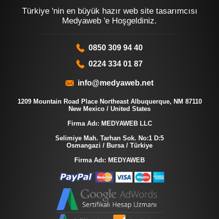
Türkiye 'nin en büyük hazır web site tasarımcısı
Medyaweb 'e Hoşgeldiniz.
0850 309 94 40
0224 334 01 87
info@medyaweb.net
1209 Mountain Road Place Northeast Albuquerque, NM 87110
New Mexico / United States
Firma Adı: MEDYAWEB LLC
Selimiye Mah. Tarhan Sok. No:1 D:5
Osmangazi / Bursa / Türkiye
Firma Adı: MEDYAWEB